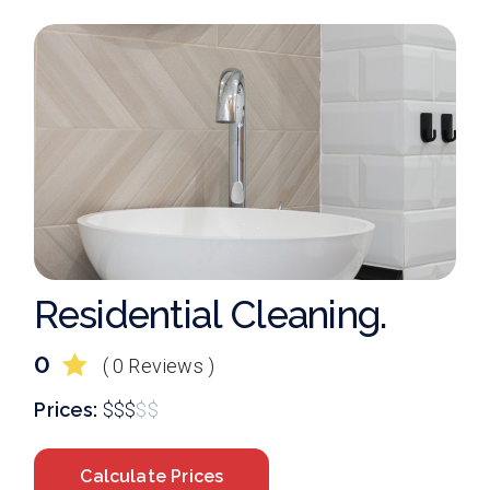
Residential Cleaning.
0
( 0 Reviews )
Prices:
$
$
$
$
$
Calculate Prices