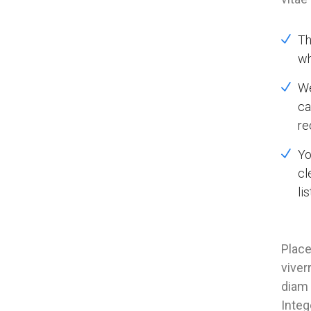
Th
wh
We
ca
re
Yo
cl
lis
Place
viver
diam 
Integ