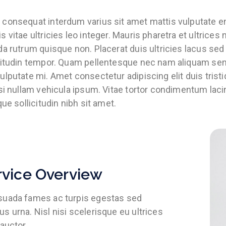
consequat interdum varius sit amet mattis vulputate e
s vitae ultricies leo integer. Mauris pharetra et ultrice
da rutrum quisque non. Placerat duis ultricies lacus sed 
citudin tempor. Quam pellentesque nec nam aliquam sem e
ulputate mi. Amet consectetur adipiscing elit duis tristiq
isi nullam vehicula ipsum. Vitae tortor condimentum lacin
ique sollicitudin nibh sit amet.
rvice Overview
suada fames ac turpis egestas sed
s urna. Nisl nisi scelerisque eu ultrices
 auctor.