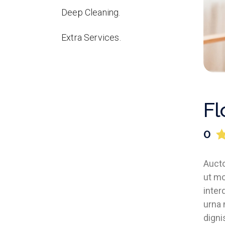
Deep Cleaning.
Extra Services.
Fl
0
Aucto
ut mo
inter
urna 
digni