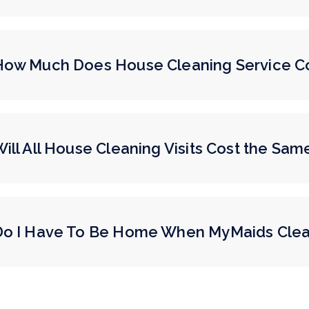
How Much Does House Cleaning Service C
ill All House Cleaning Visits Cost the Sa
Do I Have To Be Home When MyMaids Cle