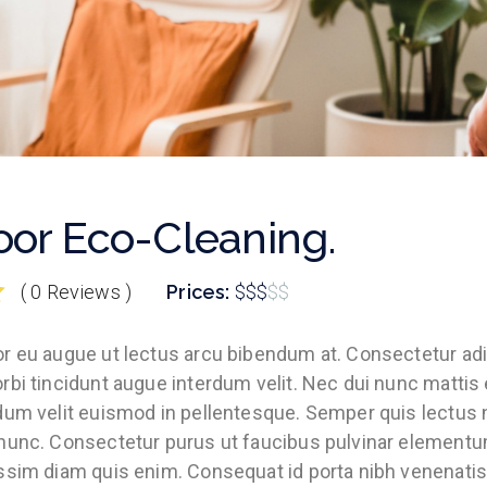
oor Eco-Cleaning.
( 0 Reviews )
Prices:
$
$
$
$
$
r eu augue ut lectus arcu bibendum at. Consectetur adipis
rbi tincidunt augue interdum velit. Nec dui nunc matti
dum velit euismod in pellentesque. Semper quis lectus nu
nunc. Consectetur purus ut faucibus pulvinar elementum
ssim diam quis enim. Consequat id porta nibh venenatis