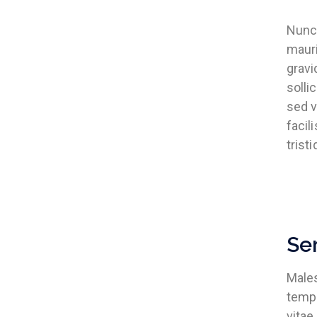
Nunc 
mauri
gravi
solli
sed v
facil
trist
Se
Male
tempu
vitae