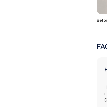
Befo
FA
H
H
m
C