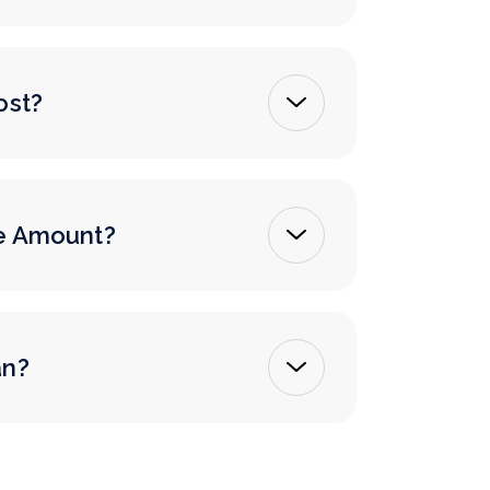
ost?
me Amount?
an?